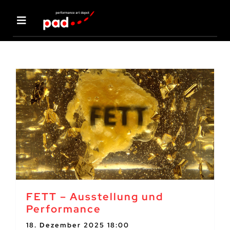
Zum
Inhalt
Navigation
springen
umschalten
Veranstaltungen
Über uns
Künstler:innen
pad unterstützen
FETT – Ausstellung und
Performance
Forum
18. Dezember 2025 18:00